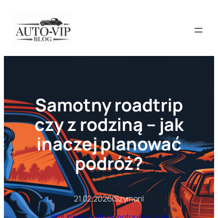
Przejdź
do
treści
Samotny roadtrip
czy z rodziną – jak
inaczej planować
podróż?
21.02.2026
|
Szymon
|
Styl życia i kultura motoryzacyjna