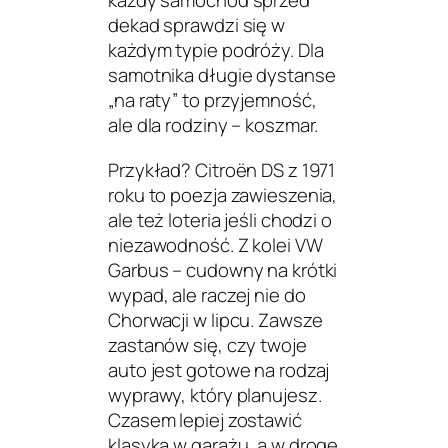
każdy samochód sprzed
dekad sprawdzi się w
każdym typie podróży. Dla
samotnika długie dystanse
„na raty” to przyjemność,
ale dla rodziny – koszmar.
Przykład? Citroën DS z 1971
roku to poezja zawieszenia,
ale też loteria jeśli chodzi o
niezawodność. Z kolei VW
Garbus – cudowny na krótki
wypad, ale raczej nie do
Chorwacji w lipcu. Zawsze
zastanów się, czy twoje
auto jest gotowe na rodzaj
wyprawy, który planujesz.
Czasem lepiej zostawić
klasyka w garażu, a w drogę