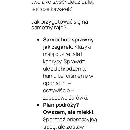
twoją korzyść:
„Jedź dalej,
jeszcze kawałek”
.
Jak przygotować się na
samotny rajd?
Samochód sprawny
jak zegarek.
Klasyki
mają duszę, ale i
kaprysy. Sprawdź
układ chłodzenia,
hamulce, ciśnienie w
oponach i –
oczywiście –
zapasowe żarówki.
Plan podróży?
Owszem, ale miękki.
Sporządź orientacyjną
trasę, ale zostaw