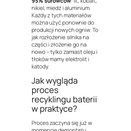
95% surowców
: lit, kobalt,
nikiel, miedź i aluminium.
Każdy z tych materiałów
można użyć ponownie do
produkcji nowych ogniw. To
jak rozłożenie silnika na
części i złożenie go na
nowo – tylko zamiast oleju i
tłoków mamy elektrolit i
katody.
Jak wygląda
proces
recyklingu baterii
w praktyce?
Proces zaczyna się już w
momencie demontażu