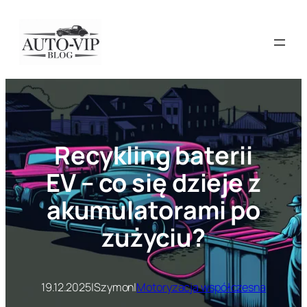
Przejdź
do
treści
Recykling baterii
EV – co się dzieje z
akumulatorami po
zużyciu?
19.12.2025
|
Szymon
|
Motoryzacja współczesna