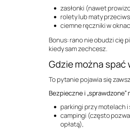
zasłonki (nawet prowizo
rolety lub maty przeciw
ciemne ręczniki w oknach
Bonus: rano nie obudzi cię p
kiedy sam zechcesz.
Gdzie można spać
To pytanie pojawia się zawsze
Bezpieczne i „sprawdzone” 
parkingi przy motelach 
campingi (często pozwal
opłatą),