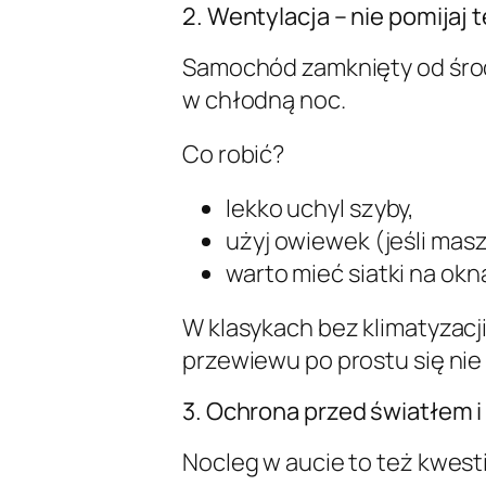
2. Wentylacja – nie pomijaj 
Samochód zamknięty od środ
w chłodną noc.
Co robić?
lekko uchyl szyby,
użyj owiewek (jeśli masz
warto mieć siatki na ok
W klasykach bez klimatyzacj
przewiewu po prostu się nie
3. Ochrona przed światłem i
Nocleg w aucie to też kwest