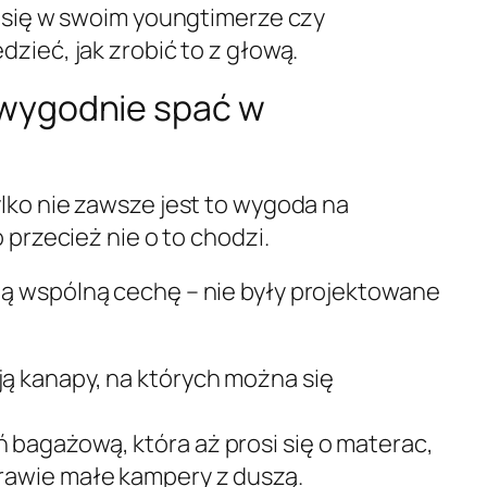
z się w swoim youngtimerze czy
zieć, jak zrobić to z głową.
 wygodnie spać w
tylko nie zawsze jest to wygoda na
 przecież nie o to chodzi.
ą wspólną cechę – nie były projektowane
ją kanapy, na których można się
 bagażową, która aż prosi się o materac,
prawie małe kampery z duszą.