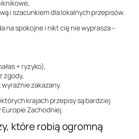
piknikowe,
łową i szacunkiem dla lokalnych przepisów.
a na spokojne i nikt cię nie wyprasza –
ałas + ryzyko),
z zgody,
t wyraźnie zakazany.
których krajach przepisy są bardziej
w Europie Zachodniej.
zy, które robią ogromną