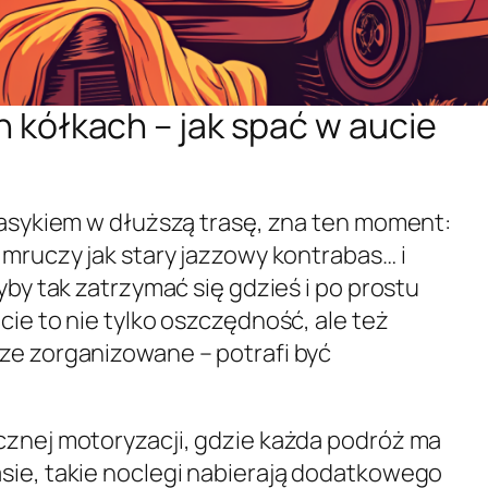
h kółkach – jak spać w aucie
klasykiem w dłuższą trasę, zna ten moment:
 mruczy jak stary jazzowy kontrabas… i
yby tak zatrzymać się gdzieś i po prostu
cie to nie tylko oszczędność, ale też
ze zorganizowane – potrafi być
cznej motoryzacji, gdzie każda podróż ma
sie, takie noclegi nabierają dodatkowego