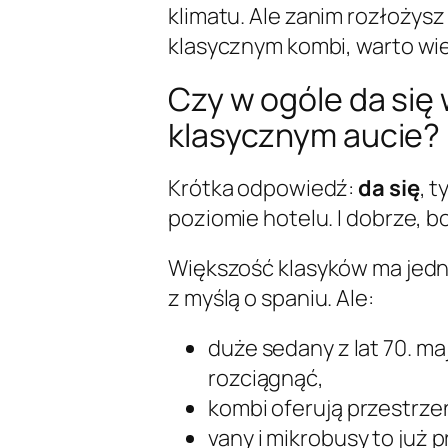
klimatu. Ale zanim rozłożys
klasycznym kombi, warto wied
Czy w ogóle da się
klasycznym aucie?
Krótka odpowiedź:
da się
, 
poziomie hotelu. I dobrze, bo
Większość klasyków ma jedn
z myślą o spaniu. Ale:
duże sedany z lat 70. ma
rozciągnąć,
kombi oferują przestrzeń
vany i mikrobusy to już 