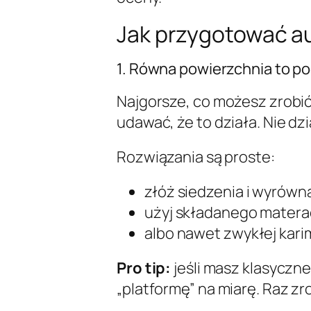
Jak przygotować a
1. Równa powierzchnia to p
Najgorsze, co możesz zrobić,
udawać, że to działa. Nie dzi
Rozwiązania są proste:
złóż siedzenia i wyrówna
użyj składanego materac
albo nawet zwykłej kari
Pro tip:
jeśli masz klasyczn
„platformę” na miarę. Raz zr