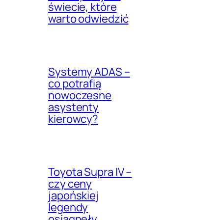
świecie, które
warto odwiedzić
Systemy ADAS –
co potrafią
nowoczesne
asystenty
kierowcy?
Toyota Supra IV –
czy ceny
japońskiej
legendy
osiągnęły