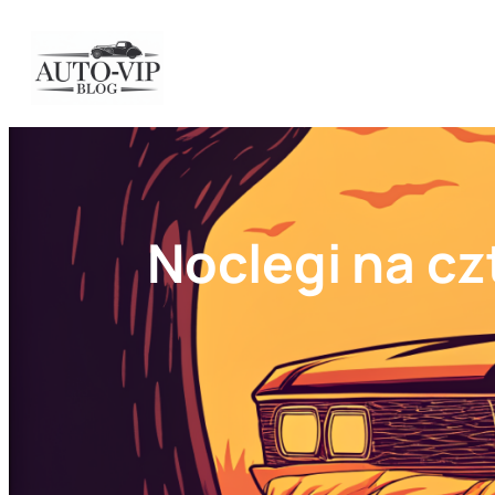
Przejdź
do
treści
Noclegi na cz