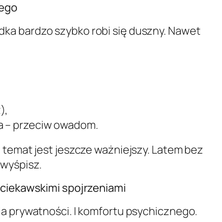
tego
ka bardzo szybko robi się duszny. Nawet
),
na – przeciw owadom.
i temat jest jeszcze ważniejszy. Latem bez
 wyśpisz.
 ciekawskimi spojrzeniami
ia prywatności. I komfortu psychicznego.