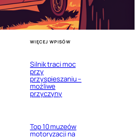
WIĘCEJ WPISÓW
Silnik traci moc
przy
przyspieszaniu –
możliwe
przyczyny
Top 10 muzeów
motoryzacji na