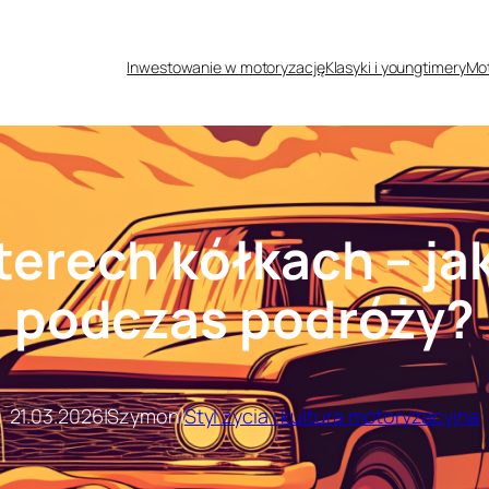
Inwestowanie w motoryzację
Klasyki i youngtimery
Mot
terech kółkach – ja
podczas podróży?
21.03.2026
|
Szymon
|
Styl życia i kultura motoryzacyjna