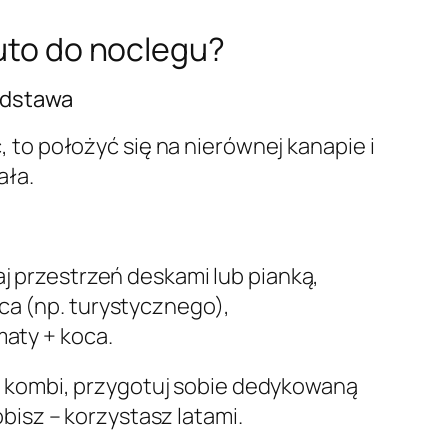
uto do noclegu?
odstawa
 to położyć się na nierównej kanapie i
ała.
j przestrzeń deskami lub pianką,
a (np. turystycznego),
maty + koca.
e kombi, przygotuj sobie dedykowaną
obisz – korzystasz latami.