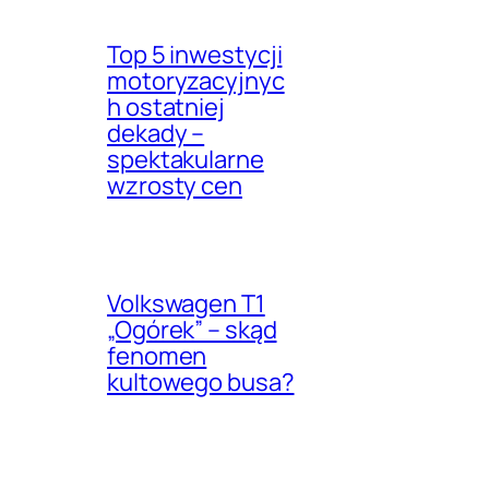
Top 5 inwestycji
motoryzacyjnyc
h ostatniej
dekady –
spektakularne
wzrosty cen
Volkswagen T1
„Ogórek” – skąd
fenomen
kultowego busa?