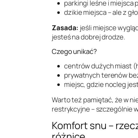
parkingi leśne i miejsca 
dzikie miejsca – ale z g
Zasada:
jeśli miejsce wygląd
jesteś na dobrej drodze.
Czego unikać?
centrów dużych miast (h
prywatnych terenów be
miejsc, gdzie nocleg jes
Warto też pamiętać, że w nie
restrykcyjne – szczególnie 
Komfort snu – rzec
różnicę