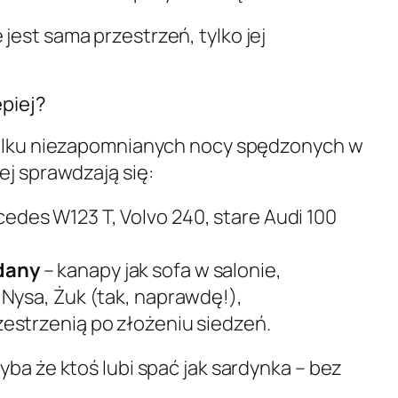
est sama przestrzeń, tylko jej
epiej?
kilku niezapomnianych nocy spędzonych w
ej sprawdzają się:
edes W123 T, Volvo 240, stare Audi 100
dany
– kanapy jak sofa w salonie,
 Nysa, Żuk (tak, naprawdę!),
zestrzenią po złożeniu siedzeń.
ba że ktoś lubi spać jak sardynka – bez