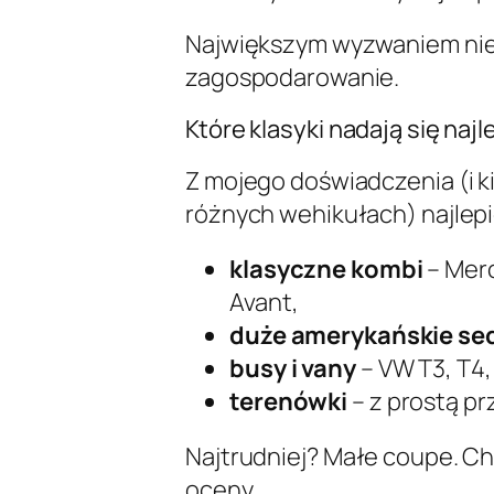
Największym wyzwaniem nie j
zagospodarowanie.
Które klasyki nadają się najl
Z mojego doświadczenia (i 
różnych wehikułach) najlepi
klasyczne kombi
– Merc
Avant,
duże amerykańskie se
busy i vany
– VW T3, T4,
terenówki
– z prostą pr
Najtrudniej? Małe coupe. Chy
oceny.