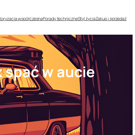
oryzacja współczesna
Porady techniczne
Styl życia
Zakup i sprzedaż
k spać w aucie