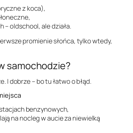
ryczne z koca),
słoneczne,
 – oldschool, ale działa.
ierwsze promienie słońca, tylko wtedy,
 w samochodzie?
. I dobrze – bo tu łatwo o błąd.
miejsca
i stacjach benzynowych,
ają na nocleg w aucie za niewielką