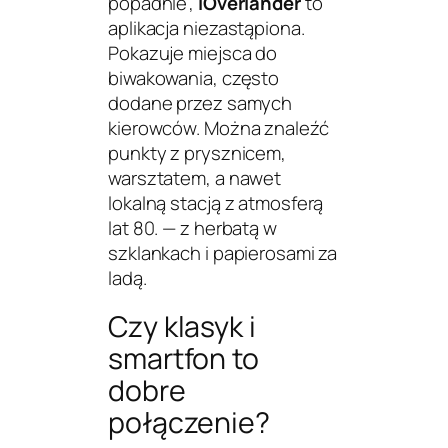
popadnie”,
iOverlander
to
aplikacja niezastąpiona.
Pokazuje miejsca do
biwakowania, często
dodane przez samych
kierowców. Można znaleźć
punkty z prysznicem,
warsztatem, a nawet
lokalną stacją z atmosferą
lat 80. — z herbatą w
szklankach i papierosami za
ladą.
Czy klasyk i
smartfon to
dobre
połączenie?