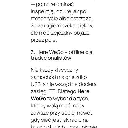
— pomoże ominąć
inspekcję, dziurę jak po
meteorycie albo ostrzeże,
że za rogiem czeka piękny,
ale nieprzejezdny objazd
przez pole.
3. Here WeGo – offline dla
tradycjonalistów
Nie każdy klasyczny
samochód ma gniazdko
USB, a nie wszędzie dociera
zasięg LTE. Dlatego
Here
WeGo
to wybór dla tych,
którzy wolą mieć mapy
zawsze przy sobie, nawet
gdy sieć jest jak radio na
falach długich – czyli nic nie