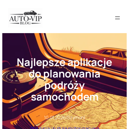
Przejdź
do
treści
Najlepsze aplikacje
do planowania
podróży
samochodem
10.01.2026
|
Szymon
|
Styl życia i kultura motoryzacyjna