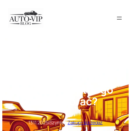
Przejdź
do
treści
Kupno auta od
dealera, z komisu
czy od prywatnego
– co wybrać?
13.11.2025
|
Szymon
|
Zakup i sprzedaż