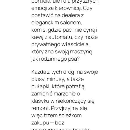
portfela, ale i dla przyszłych
emocji za kierownicą. Czy
postawić na dealera z
eleganckim salonem,
komis, gdzie pachnie cyną i
kawą z automatu, czy może
prywatnego właściciela,
który zna swoją maszynę
jak rodzinnego psa?
Każda z tych dróg ma swoje
plusy, minusy, a także
pułapki, które potrafią
zamienić marzenie o
klasyku w niekończący się
remont. Przyjrzyjmy się
więc trzem ścieżkom
zakupu — bez
marketingowych haseł i