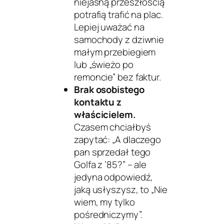
niejasną przeszłością
potrafią trafić na plac.
Lepiej uważać na
samochody z dziwnie
małym przebiegiem
lub „świeżo po
remoncie” bez faktur.
Brak osobistego
kontaktu z
właścicielem.
Czasem chciałbyś
zapytać: „A dlaczego
pan sprzedał tego
Golfa z ’85?” – ale
jedyna odpowiedź,
jaką usłyszysz, to „Nie
wiem, my tylko
pośredniczymy”.