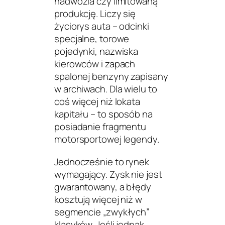
nadwozia czy limitowaną
produkcję. Liczy się
życiorys auta
– odcinki
specjalne, torowe
pojedynki, nazwiska
kierowców i zapach
spalonej benzyny zapisany
w archiwach. Dla wielu to
coś więcej niż lokata
kapitału – to sposób na
posiadanie fragmentu
motorsportowej legendy.
Jednocześnie to rynek
wymagający. Zysk nie jest
gwarantowany, a błędy
kosztują więcej niż w
segmencie „zwykłych”
klasyków. Jeśli jednak