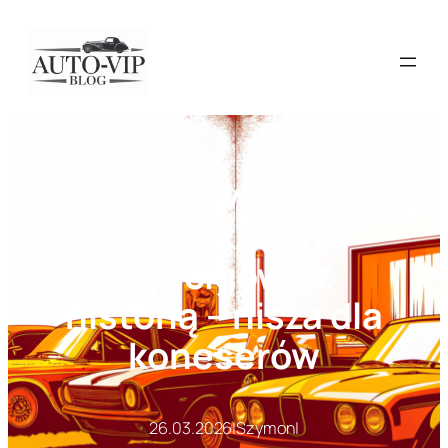
Przejdź
do
treści
Inwestowanie w
rajdówki i auta
wyścigowe z
historią – nisza dla
koneserów
26.03.2026
|
Szymon
|