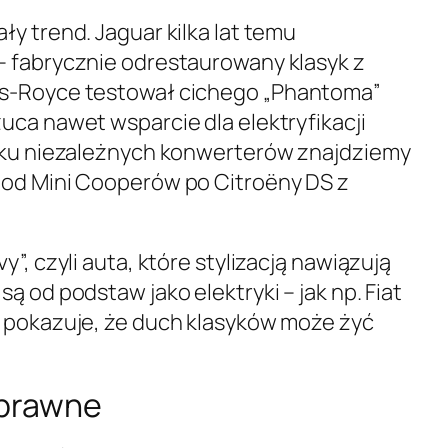
y trend. Jaguar kilka lat temu
– fabrycznie odrestaurowany klasyk z
ls-Royce testował cichego „Phantoma”
uca nawet wsparcie dla elektryfikacji
ynku niezależnych konwerterów znajdziemy
 od Mini Cooperów po Citroëny DS z
”, czyli auta, które stylizacją nawiązują
ą od podstaw jako elektryki – jak np. Fiat
o pokazuje, że duch klasyków może żyć
 prawne