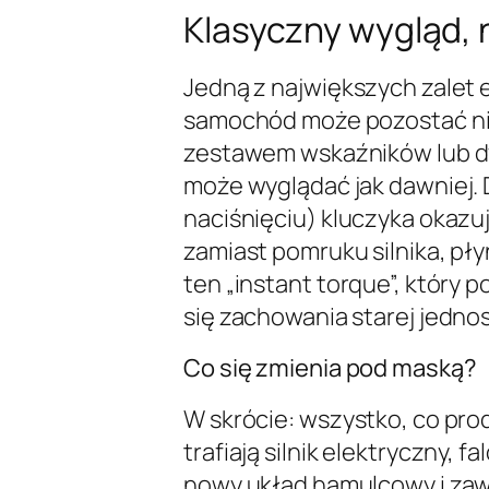
Klasyczny wygląd,
Jedną z największych zalet el
samochód może pozostać ni
zestawem wskaźników lub d
może wyglądać jak dawniej. 
naciśnięciu) kluczyka okazuje
zamiast pomruku silnika, pły
ten „instant torque”, który p
się zachowania starej jednos
Co się zmienia pod maską?
W skrócie: wszystko, co prod
trafiają silnik elektryczny, 
nowy układ hamulcowy i zaw