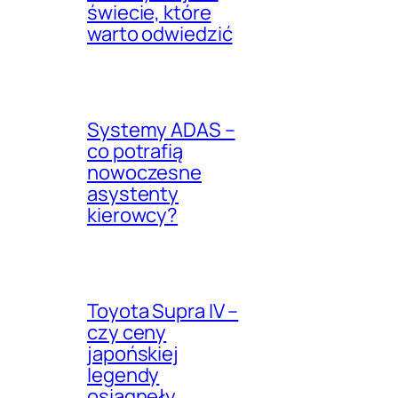
świecie, które
warto odwiedzić
Systemy ADAS –
co potrafią
nowoczesne
asystenty
kierowcy?
Toyota Supra IV –
czy ceny
japońskiej
legendy
osiągnęły