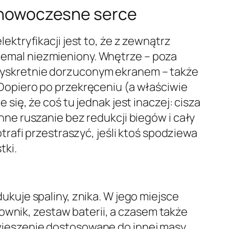
 nowoczesne serce
ektryfikacji jest to, że z zewnątrz
emal niezmieniony. Wnętrze – poza
yskretnie dorzuconym ekranem – także
Dopiero po przekręceniu (a właściwie
 się, że coś tu jednak jest inaczej: cisza
nne ruszanie bez redukcji biegów i cały
otrafi przestraszyć, jeśli ktoś spodziewa
tki.
ukuje spaliny, znika. W jego miejsce
falownik, zestaw baterii, a czasem także
ieszenie dostosowane do innej masy