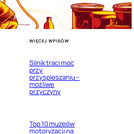
WIĘCEJ WPISÓW
Silnik traci moc
przy
przyspieszaniu –
możliwe
przyczyny
Top 10 muzeów
motoryzacji na