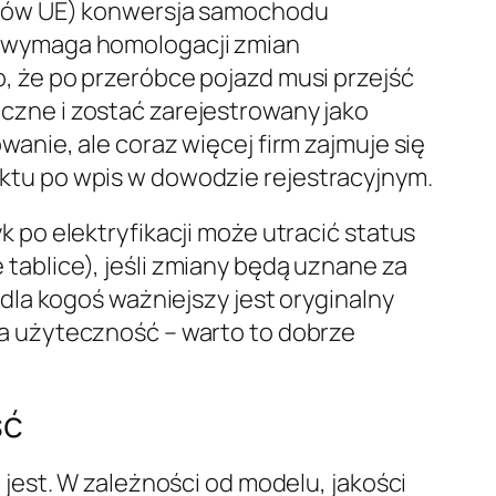
rajów UE) konwersja samochodu
y wymaga homologacji zmian
, że po przeróbce pojazd musi przejść
czne i zostać zarejestrowany jako
wanie, ale coraz więcej firm zajmuje się
ktu po wpis w dowodzie rejestracyjnym.
k po elektryfikacji może utracić status
tablice), jeśli zmiany będą uznane za
 dla kogoś ważniejszy jest oryginalny
a użyteczność – warto to dobrze
ść
e jest. W zależności od modelu, jakości