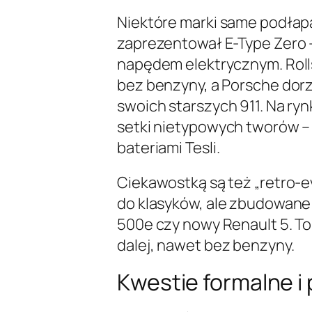
Niektóre marki same podłapał
zaprezentował E-Type Zero 
napędem elektrycznym. Rol
bez benzyny, a Porsche dorz
swoich starszych 911. Na r
setki nietypowych tworów –
bateriami Tesli.
Ciekawostką są też „retro-evy
do klasyków, ale zbudowane s
500e czy nowy Renault 5. T
dalej, nawet bez benzyny.
Kwestie formalne i