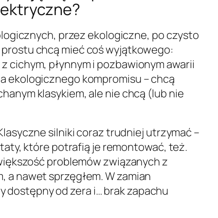
lektryczne?
eologicznych, przez ekologiczne, po czysto
 prostu chcą mieć coś wyjątkowego:
 z cichym, płynnym i pozbawionym awarii
ma ekologicznego kompromisu – chcą
hanym klasykiem, ale nie chcą (lub nie
Klasyczne silniki coraz trudniej utrzymać –
taty, które potrafią je remontować, też.
e większość problemów związanych z
m, a nawet sprzęgłem. W zamian
 dostępny od zera i… brak zapachu