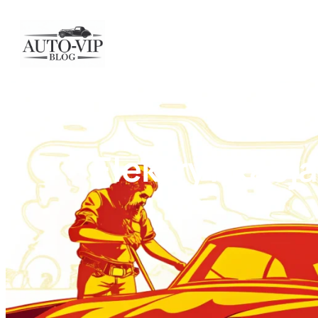
Przejdź
do
treści
Elektryfikacj