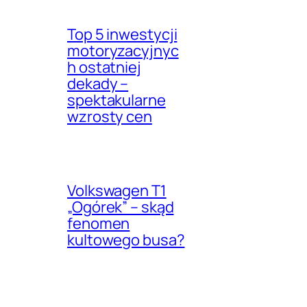
Top 5 inwestycji
motoryzacyjnyc
h ostatniej
dekady –
spektakularne
wzrosty cen
Volkswagen T1
„Ogórek” – skąd
fenomen
kultowego busa?