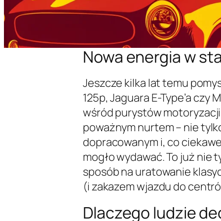
Nowa energia w st
Jeszcze kilka lat temu pomysł
125p, Jaguara E-Type’a czy 
wśród purystów motoryzacji.
poważnym nurtem – nie tylko
dopracowanym i, co ciekawe,
mogło wydawać. To już nie ty
sposób na uratowanie klas
(i zakazem wjazdu do centró
Dlaczego ludzie de