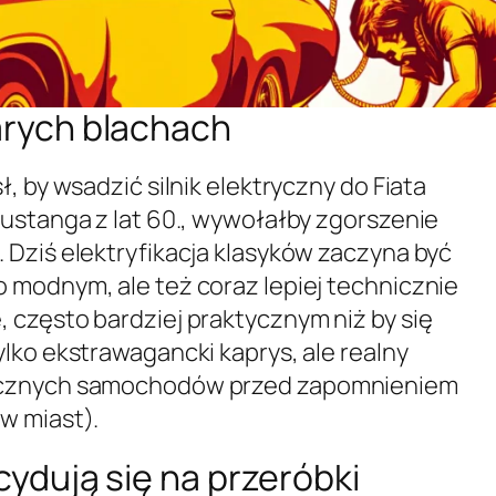
arych blachach
, by wsadzić silnik elektryczny do Fiata
Mustanga z lat 60., wywołałby zgorszenie
 Dziś elektryfikacja klasyków zaczyna być
 modnym, ale też coraz lepiej technicznie
 często bardziej praktycznym niż by się
lko ekstrawagancki kaprys, ale realny
ycznych samochodów przed zapomnieniem
w miast).
cydują się na przeróbki