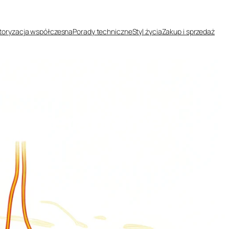
oryzacja współczesna
Porady techniczne
Styl życia
Zakup i sprzedaż
a przerabianie