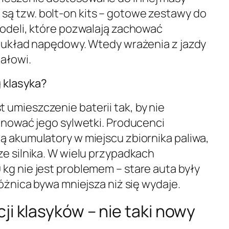
 są tzw.
bolt-on kits
– gotowe zestawy do
modeli, które pozwalają zachować
i układ napędowy. Wtedy wrażenia z jazdy
nałowi.
g klasyka?
umieszczenie baterii tak, by nie
ujnować jego sylwetki. Producenci
ą akumulatory w miejscu zbiornika paliwa,
ze silnika. W wielu przypadkach
kg nie jest problemem – stare auta były
różnica bywa mniejsza niż się wydaje.
cji klasyków – nie taki nowy