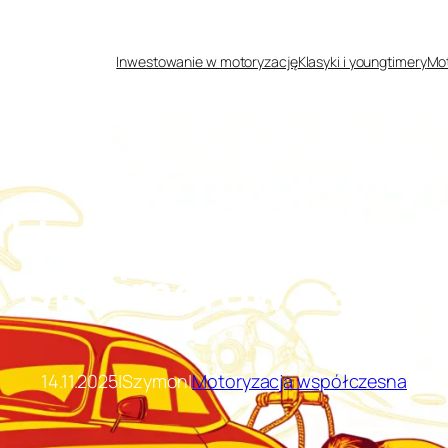
Inwestowanie w motoryzację
Klasyki i youngtimery
Mot
a klasyków – moda n
oldtimerów na EV
14.11.2025
|
Szymon
|
Motoryzacja współczesna