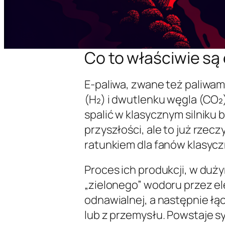
Co to właściwie są
E-paliwa, zwane też paliwa
(H₂) i dwutlenku węgla (CO₂
spalić w klasycznym silniku
przyszłości, ale to już rzecz
ratunkiem dla fanów klasycz
Proces ich produkcji, w duż
„zielonego” wodoru przez el
odnawialnej, a następnie ł
lub z przemysłu. Powstaje s