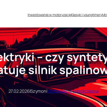
Inwestowanie w motoryzację
Klasyki i youngtimery
Mot
lektryki – czy synte
atuje silnik spalino
27.02.2026
|
Szymon
|
Motoryzacja współczesna