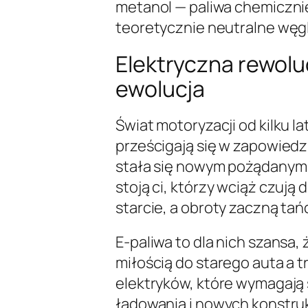
metanol — paliwa chemicznie
teoretycznie neutralne węg
Elektryczna rewolu
ewolucja
Świat motoryzacji od kilku la
prześcigają się w zapowiedzi
stała się nowym pożądanym
stoją ci, którzy wciąż czują
starcie, a obroty zaczną ta
E-paliwa to dla nich szansa,
miłością do starego auta a 
elektryków, które wymagają s
ładowania i nowych konstru