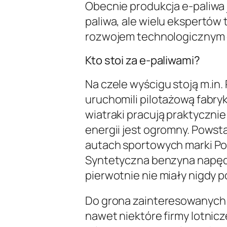
Obecnie produkcja e-paliwa j
paliwa, ale wielu ekspertów 
rozwojem technologicznym 
Kto stoi za e-paliwami?
Na czele wyścigu stoją m.in.
uruchomili pilotażową fabry
wiatraki pracują praktyczni
energii jest ogromny. Powsta
autach sportowych marki Por
Syntetyczna benzyna napędz
pierwotnie nie miały nigdy p
Do grona zainteresowanych d
nawet niektóre firmy lotnic