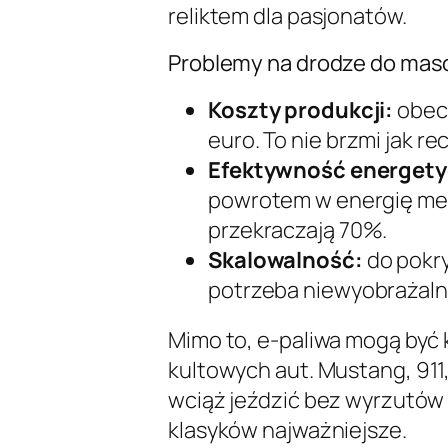
reliktem dla pasjonatów.
Problemy na drodze do ma
Koszty produkcji:
obecn
euro. To nie brzmi jak r
Efektywność energety
powrotem w energię mec
przekraczają 70%.
Skalowalność:
do pokr
potrzeba niewyobrażalny
Mimo to, e-paliwa mogą być 
kultowych
aut. Mustang, 911
wciąż jeździć bez wyrzutów 
klasyków najważniejsze.