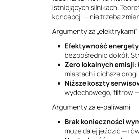
istniejących silnikach. Teoret
koncepcji — nie trzeba zmi
Argumenty za „elektrykami”
Efektywność energety
bezpośrednio do kół. Stra
Zero lokalnych emisji:
miastach i cichsze drogi
Niższe koszty serwiso
wydechowego, filtrów — 
Argumenty za e-paliwami
Brak konieczności wy
może dalej jeździć — rów