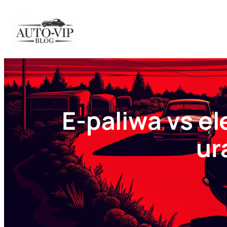
Przejdź
do
treści
E-paliwa vs e
ur