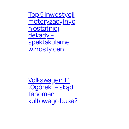
Top 5 inwestycji
motoryzacyjnyc
h ostatniej
dekady –
spektakularne
wzrosty cen
Volkswagen T1
„Ogórek” – skąd
fenomen
kultowego busa?