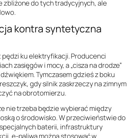
 zbliżone do tych tradycyjnych, ale
lowo.
cja kontra syntetyczna
t pędzi ku elektryfikacji. Producenci
ach zasięgów i mocy, a „cisza na drodze”
 dźwiękiem. Tymczasem gdzieś z boku
 dreszczyk, gdy silnik zaskrzeczy na zimnym
ńczyć na obrotomierzu.
 że nie trzeba będzie wybierać między
troską o środowisko. W przeciwieństwie do
pecjalnych baterii, infrastruktury
kcji, e-paliwa można stosować w