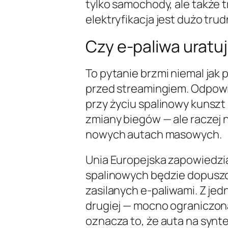
tylko samochody, ale także t
elektryfikacja jest dużo trud
Czy e-paliwa uratuj
To pytanie brzmi niemal jak 
przed streamingiem. Odpowie
przy życiu spalinowy kunszt 
zmiany biegów — ale raczej 
nowych autach masowych.
Unia Europejska zapowiedzi
spalinowych będzie dopuszc
zasilanych e-paliwami. Z jedn
drugiej — mocno ograniczona
oznacza to, że auta na synt