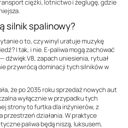
ransport ciężki, lotnictwo i żeglugę, gdzie
niejsza.
ą silnik spalinowy?
pytanie o to, czy winyl uratuje muzykę
dź? I tak, i nie. E-paliwa mogą zachować
— dźwięk V8, zapach uniesienia, rytuał
nie przywrócą dominacji tych silników w
ała, że po 2035 roku sprzedaż nowych aut
zalna wyłącznie w przypadku tych
ej strony to furtka dla inżynierów, z
 przestrzeń działania. W praktyce
etyczne paliwa będą niszą, luksusem,