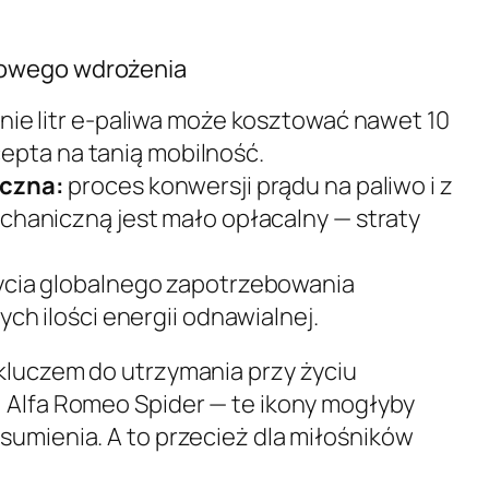
sowego wdrożenia
ie litr e-paliwa może kosztować nawet 10
ecepta na tanią mobilność.
czna:
proces konwersji prądu na paliwo i z
haniczną jest mało opłacalny — straty
ycia globalnego zapotrzebowania
ch ilości energii odnawialnej.
kluczem do utrzymania przy życiu
, Alfa Romeo Spider — te ikony mogłyby
sumienia. A to przecież dla miłośników