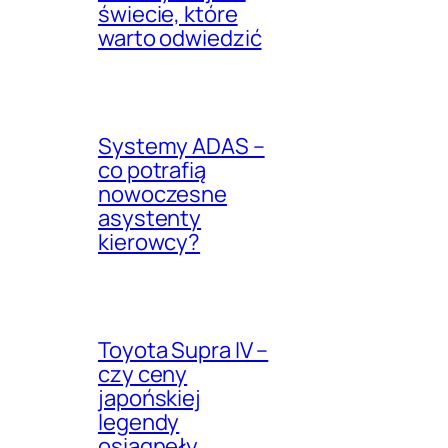
świecie, które
warto odwiedzić
Systemy ADAS –
co potrafią
nowoczesne
asystenty
kierowcy?
Toyota Supra IV –
czy ceny
japońskiej
legendy
osiągnęły