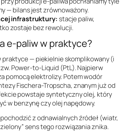
przy produkcji e-paliwa pochłaniamy tyle
emy — bilans jest zrównoważony.
cej infrastruktury:
stacje paliw,
stko zostaje bez rewolucji.
ja e-paliw w praktyce?
 w praktyce — piekielnie skomplikowany (i
tzw.
Power-to-Liquid
(PtL). Najpierw
za pomocą elektrolizy. Potem wodór
ntezy Fischera-Tropscha, znanym już od
fekcie powstaje syntetyczny olej, który
yć w benzynę czy olej napędowy.
 pochodzić z odnawialnych źródeł (wiatr,
„zielony” sens tego rozwiązania znika.