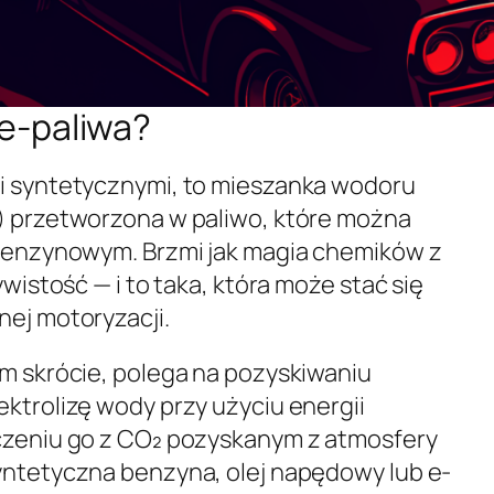
 e-paliwa?
mi syntetycznymi, to mieszanka wodoru
) przetworzona w paliwo, które można
 benzynowym. Brzmi jak magia chemików z
ywistość — i to taka, która może stać się
nej motoryzacji.
ym skrócie, polega na pozyskiwaniu
ektrolizę wody przy użyciu energii
ączeniu go z CO₂ pozyskanym z atmosfery
yntetyczna benzyna, olej napędowy lub e-