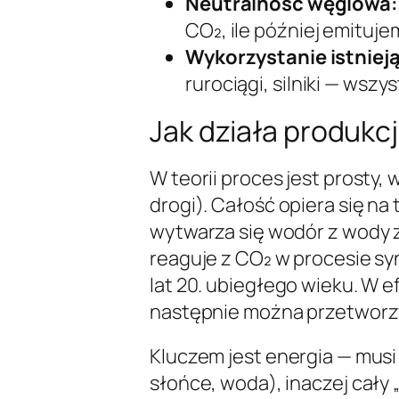
Neutralność węglowa:
CO₂, ile później emituj
Wykorzystanie istnieją
rurociągi, silniki — wszy
Jak działa produkc
W teorii proces jest prosty,
drogi). Całość opiera się na 
wytwarza się wodór z wody 
reaguje z CO₂ w procesie sy
lat 20. ubiegłego wieku. W e
następnie można przetworz
Kluczem jest energia — musi
słońce, woda), inaczej cały 