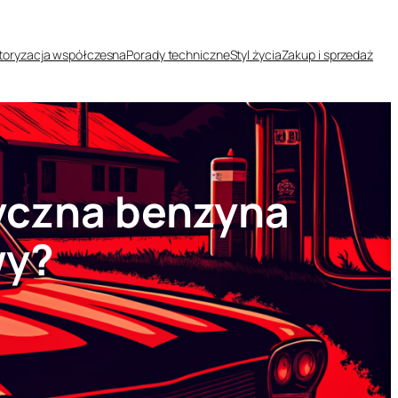
oryzacja współczesna
Porady techniczne
Styl życia
Zakup i sprzedaż
tyczna benzyna
wy?