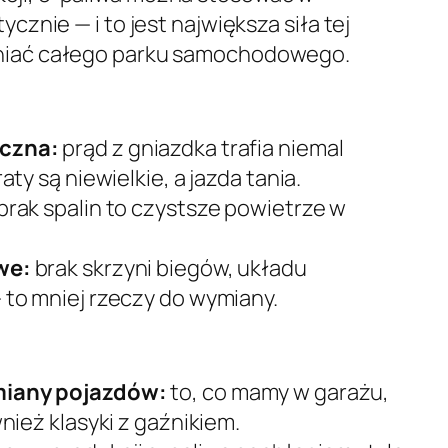
ycznie — i to jest największa siła tej
eniać całego parku samochodowego.
czna:
prąd z gniazdka trafia niemal
ty są niewielkie, a jazda tania.
brak spalin to czystsze powietrze w
.
we:
brak skrzyni biegów, układu
to mniej rzeczy do wymiany.
miany pojazdów:
to, co mamy w garażu,
nież klasyki z gaźnikiem.