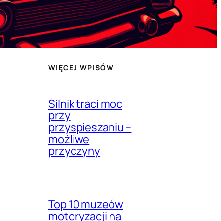
WIĘCEJ WPISÓW
Silnik traci moc
przy
przyspieszaniu –
możliwe
przyczyny
Top 10 muzeów
motoryzacji na