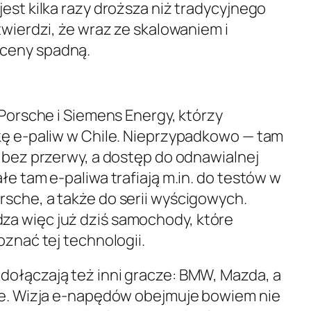
est kilka razy droższa niż tradycyjnego
twierdzi, że wraz ze skalowaniem i
ceny spadną.
 Porsche i Siemens Energy, którzy
kę e-paliw w Chile. Nieprzypadkowo — tam
e bez przerwy, a dostęp do odnawialnej
łe tam e-paliwa trafiają m.in. do testów w
sche, a także do serii wyścigowych.
a więc już dziś samochody, które
oznać tej technologii.
ołączają też inni gracze: BMW, Mazda, a
ze. Wizja e-napędów obejmuje bowiem nie