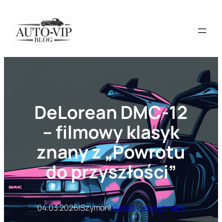
Przejdź
do
treści
DeLorean DMC-12
– filmowy klasyk
znany z „Powrotu
do przyszłości”
04.03.2026
|
Szymon
|
Klasyki i youngtimery