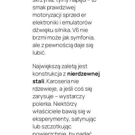
smak prawdziwej
motoryzacji sprzed er
elektroniki i emulatorów
dźwięku silnika. V6 nie
brzmi może jak symfonia,
ale z pewnością daje się
lubić.
Największą zaletą jest
konstrukcja z
nierdzewnej
stali
. Karoseria nie
rdzewieje, a jeśli coś się
zarysuje – wystarczy
polerka. Niektórzy
właściciele bawią się w
eksperymenty, satynując
lub szczotkując
powierzchnię, by nadać