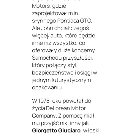
Motors, gdzie
zaprojektował m.in.
słynnego Pontiaca GTO.
Ale John chciał czegoś
więcej: auta, które będzie
inne niż wszystko, co
oferowały duże koncerny.
Samochodu przyszłości,
który połączy styl,
bezpieczeństwo i osiągi w
jednym futurystycznym
opakowaniu.
W 1975 roku powołał do
życia
DeLorean Motor
Company
. Z pomocą miał
mu przyjść nikt inny jak
Giorgetto Giugiaro
, włoski