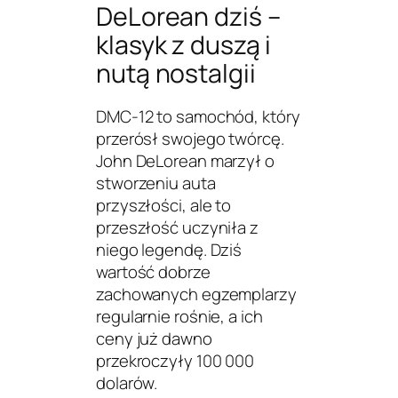
DeLorean dziś –
klasyk z duszą i
nutą nostalgii
DMC-12 to samochód, który
przerósł swojego twórcę.
John DeLorean marzył o
stworzeniu auta
przyszłości, ale to
przeszłość uczyniła z
niego legendę. Dziś
wartość dobrze
zachowanych egzemplarzy
regularnie rośnie, a ich
ceny już dawno
przekroczyły 100 000
dolarów.