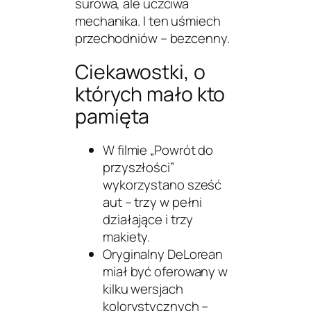
surowa, ale uczciwa
mechanika. I ten uśmiech
przechodniów – bezcenny.
Ciekawostki, o
których mało kto
pamięta
W filmie
„Powrót do
przyszłości”
wykorzystano sześć
aut – trzy w pełni
działające i trzy
makiety.
Oryginalny DeLorean
miał być oferowany w
kilku wersjach
kolorystycznych –