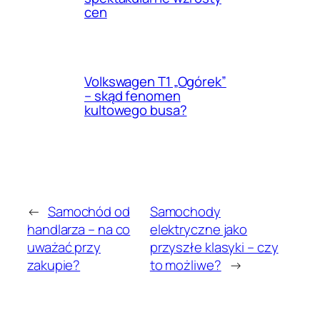
cen
Volkswagen T1 „Ogórek”
– skąd fenomen
kultowego busa?
←
Samochód od
Samochody
handlarza – na co
elektryczne jako
uważać przy
przyszłe klasyki – czy
zakupie?
to możliwe?
→