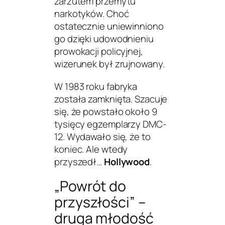
zarzutem przemytu
narkotyków. Choć
ostatecznie uniewinniono
go dzięki udowodnieniu
prowokacji policyjnej,
wizerunek był zrujnowany.
W 1983 roku fabryka
została zamknięta. Szacuje
się, że powstało około 9
tysięcy egzemplarzy DMC-
12. Wydawało się, że to
koniec. Ale wtedy
przyszedł…
Hollywood
.
„Powrót do
przyszłości” –
druga młodość