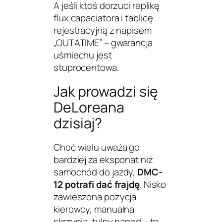
A jeśli ktoś dorzuci replikę
flux capaciatora
i tablicę
rejestracyjną z napisem
„OUTATIME” – gwarancja
uśmiechu jest
stuprocentowa.
Jak prowadzi się
DeLoreana
dzisiaj?
Choć wielu uważa go
bardziej za eksponat niż
samochód do jazdy,
DMC-
12 potrafi dać frajdę
. Nisko
zawieszona pozycja
kierowcy, manualna
skrzynia, tylny napęd – to