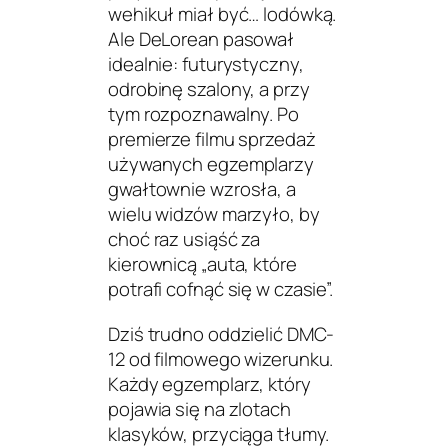
wehikuł miał być… lodówką.
Ale DeLorean pasował
idealnie: futurystyczny,
odrobinę szalony, a przy
tym rozpoznawalny. Po
premierze filmu sprzedaż
używanych egzemplarzy
gwałtownie wzrosła, a
wielu widzów marzyło, by
choć raz usiąść za
kierownicą „auta, które
potrafi cofnąć się w czasie”.
Dziś trudno oddzielić DMC-
12 od filmowego wizerunku.
Każdy egzemplarz, który
pojawia się na zlotach
klasyków, przyciąga tłumy.