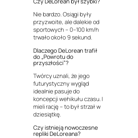
Czy DeLorean był szybki?
Nie bardzo. Osiągi były
przyzwoite, ale dalekie od
sportowych – 0–100 km/h
trwało około 9 sekund.
Dlaczego DeLorean trafił
do „Powrotu do
przyszłości”?
Twórcy uznali, że jego
futurystyczny wygląd
idealnie pasuje do
koncepcji wehikułu czasu. I
mieli rację – to był strzał w
dziesiątkę.
Czy istnieją nowoczesne
repliki DeLoreana?