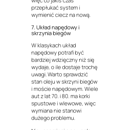
więc co jakiś czas
przepłukać system i
wymienić ciecz na nową.
7. Układ napędowy i
skrzynia biegów
W klasykach układ
napędowy potrafi być
bardziej wdzięczny niż się
wydaje, o ile dostaje trochę
uwagi. Warto sprawdzić
stan oleju w skrzyni biegów
i moście napędowym. Wiele
aut z lat 70. i 80. ma korki
spustowe i wlewowe, więc
wymiana nie stanowi
dużego problemu.