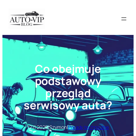
Przejdź
do
treści
Co obejmuje
podstawowy
przegląd
serwisowy auta?
12.11.2025
|
Szymon
|
Porady techniczne