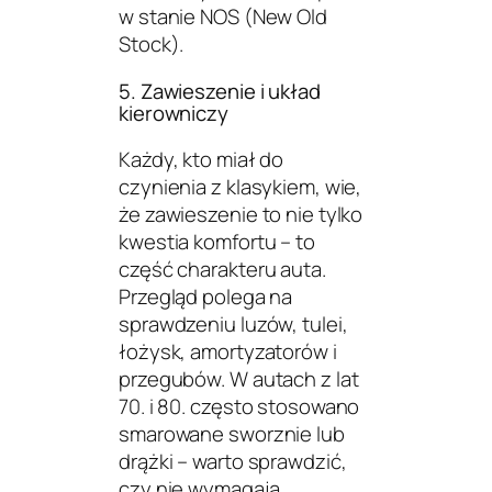
w stanie NOS (New Old
Stock).
5. Zawieszenie i układ
kierowniczy
Każdy, kto miał do
czynienia z klasykiem, wie,
że zawieszenie to nie tylko
kwestia komfortu – to
część charakteru auta.
Przegląd polega na
sprawdzeniu luzów, tulei,
łożysk, amortyzatorów i
przegubów. W autach z lat
70. i 80. często stosowano
smarowane sworznie lub
drążki – warto sprawdzić,
czy nie wymagają