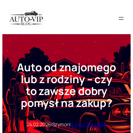
Przejdź
do
treści
Auto od znajomego
lub z rodziny – czy
to zawsze dobry
pomysł na zakup?
24.02.2026
|
Szymon
|
Zakup i sprzedaż