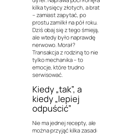
dyfer. Naprawa pochłonęła
kilka tysięcy złotych, a brat
– zamiast zapytać, po
prostu
zamilkł na pół roku
.
Dziś obaj się z tego śmieją,
ale wtedy było naprawdę
nerwowo. Morał?
Transakcja z rodziną to nie
tylko mechanika – to
emocje, które trudno
serwisować.
Kiedy „tak”, a
kiedy „lepiej
odpuścić”
Nie ma jednej recepty, ale
można przyjąć kilka zasad: