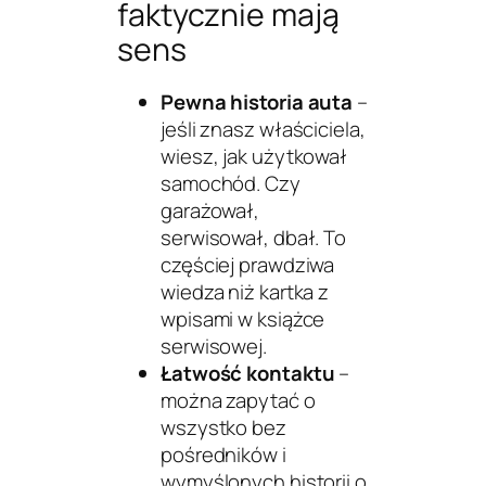
faktycznie mają
sens
Pewna historia auta
–
jeśli znasz właściciela,
wiesz, jak użytkował
samochód. Czy
garażował,
serwisował, dbał. To
częściej prawdziwa
wiedza niż kartka z
wpisami w książce
serwisowej.
Łatwość kontaktu
–
można zapytać o
wszystko bez
pośredników i
wymyślonych historii o