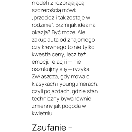
model i z rozbrajającą
szczerością mówi:
„przecież i tak zostaje w
rodzinie”
. Brzmi jak idealna
okazja? Być może. Ale
zakup auta od znajomego
czy krewnego to nie tylko
kwestia ceny, lecz też
emocji, relacji i — nie
oszukujmy się — ryzyka.
Zwłaszcza, gdy mowa o
klasykach i youngtimerach,
czyli pojazdach, gdzie stan
techniczny bywa równie
zmienny jak pogoda w
kwietniu.
Zaufanie –