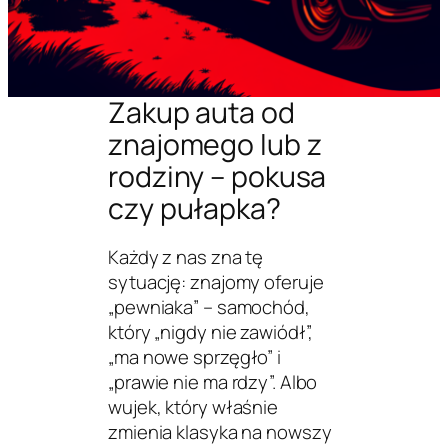
Zakup auta od
znajomego lub z
rodziny – pokusa
czy pułapka?
Każdy z nas zna tę
sytuację: znajomy oferuje
„pewniaka” – samochód,
który „nigdy nie zawiódł”,
„ma nowe sprzęgło” i
„prawie nie ma rdzy”. Albo
wujek, który właśnie
zmienia klasyka na nowszy