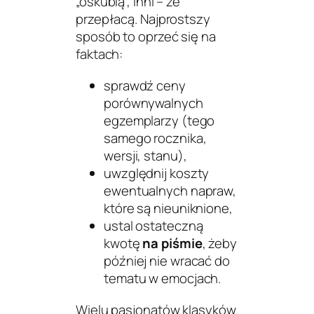
„oskubią”, inni – że
przepłacą. Najprostszy
sposób to oprzeć się na
faktach:
sprawdź ceny
porównywalnych
egzemplarzy (tego
samego rocznika,
wersji, stanu),
uwzględnij koszty
ewentualnych napraw,
które są nieuniknione,
ustal ostateczną
kwotę
na piśmie
, żeby
później nie wracać do
tematu w emocjach.
Wielu pasjonatów klasyków